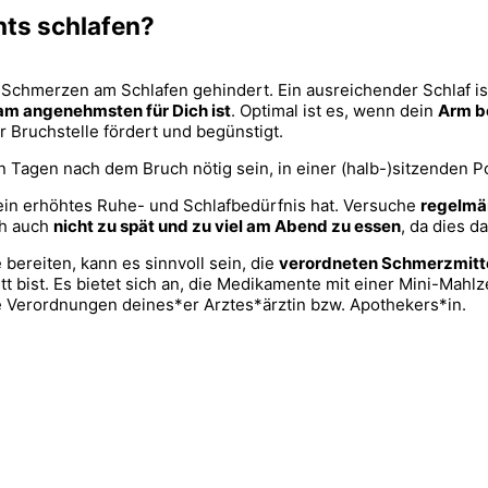
ts schlafen?​
chmerzen am Schlafen gehindert. Ein ausreichender Schlaf ist
 am angenehmsten für Dich ist
. Optimal ist es, wenn dein
Arm be
 Bruchstelle fördert und begünstigt.
 Tagen nach dem Bruch nötig sein, in einer (halb-)sitzenden Po
 ein erhöhtes Ruhe- und Schlafbedürfnis hat. Versuche
regelmäß
ch auch
nicht zu spät und zu viel am Abend zu essen
, da dies d
reiten, kann es sinnvoll sein, die
verordneten Schmerzmitte
ett bist. Es bietet sich an, die Medikamente mit einer Mini-Mah
ie Verordnungen deines*er Arztes*ärztin bzw. Apothekers*in.