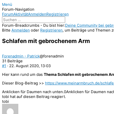
Menü
Forum-Navigation
Forum
Aktivität
Anmelden
Registrieren
Forum-Breadcrumbs - Du bist hier:
Deine Community bei geb
Bitte
Anmelden
oder
Registrieren
, um Beiträge und Themen zu
Schlafen mit gebrochenem Arm
Forenadmin - Patrick
@forenadmin
31 Beiträge
#1
· 22. August 2020, 13:03
Hier kann rund um das
Thema Schlafen mit gebrochenem A
Dieser Blog-Beitrag >>
https://www.meinarmbruch.de/schlaf
Anklicken für Daumen nach unten.
0
Anklicken für Daumen nac
tobi hat auf diesen Beitrag reagiert.
tobi