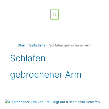
Zum
Hauptmenü
Inhalt
springen
Start
Selbsthilfe
Schlafen gebrochener Arm
Schlafen
gebrochener Arm
Schlafen
mit