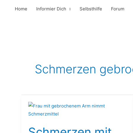
Zum
Home
Informier Dich
Selbsthilfe
Forum
Inhalt
springen
Schmerzen gebro
Schmerzen
mit
gebrochenem
Schmerzen mit
Arm