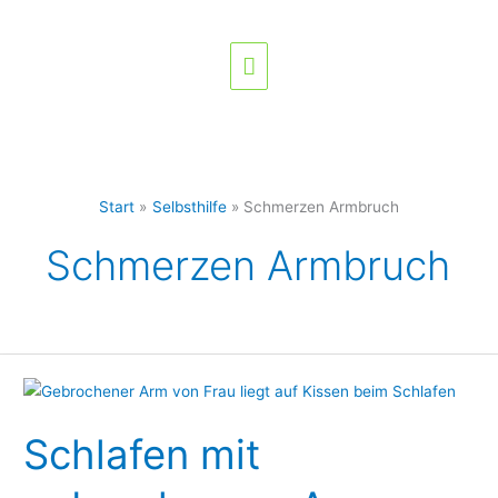
Zum
Hauptmenü
Inhalt
springen
Start
Selbsthilfe
Schmerzen Armbruch
Schmerzen Armbruch
Schlafen
mit
Schlafen mit
gebrochenem
Arm