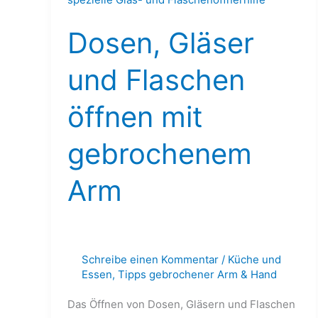
und
Dosen, Gläser
Flaschen
öffnen
und Flaschen
mit
gebrochenem
öffnen mit
Arm
gebrochenem
Arm
Schreibe einen Kommentar
/
Küche und
Essen
,
Tipps gebrochener Arm & Hand
Das Öffnen von Dosen, Gläsern und Flaschen