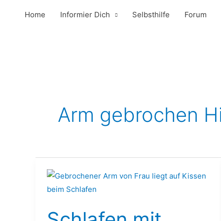
Zum
Home
Informier Dich
Selbsthilfe
Forum
Inhalt
springen
Arm gebrochen Hi
Schlafen
mit
gebrochenem
Schlafen mit
Arm