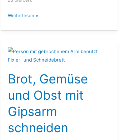
Weiterlesen »
Brot,
Gemüse
und
Brot, Gemüse
Obst
mit
und Obst mit
Gipsarm
schneiden
Gipsarm
schneiden