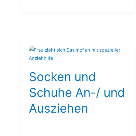
Socken
und
Schuhe
Socken und
An-/
und
Schuhe An-/ und
Ausziehen
Ausziehen