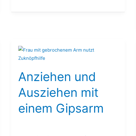
Anziehen
und
Ausziehen
Anziehen und
mit
einem
Ausziehen mit
Gipsarm
einem Gipsarm