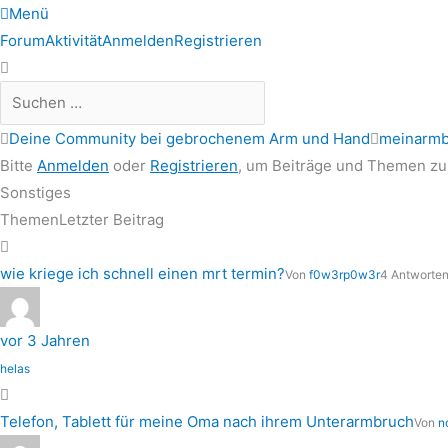
Forum-
Forum-
Menü
Navigation
Breadcrumbs
Forum
Aktivität
Anmelden
Registrieren
-
Du
bist
Deine Community bei gebrochenem Arm und Hand
meinarmb
hier:
Bitte
Anmelden
oder
Registrieren
, um Beiträge und Themen zu 
Sonstiges
Themen
Letzter Beitrag
wie kriege ich schnell einen mrt termin?
Von
f0w3rp0w3r
4 Antworten 
vor 3 Jahren
helas
Telefon, Tablett für meine Oma nach ihrem Unterarmbruch
Von
n