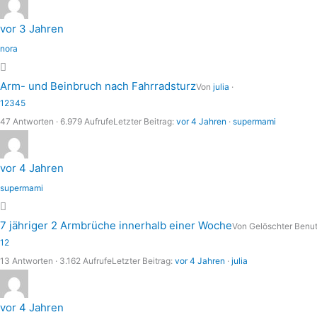
vor 3 Jahren
nora
Arm- und Beinbruch nach Fahrradsturz
Von
julia
·
1
2
3
4
5
47 Antworten · 6.979 Aufrufe
Letzter Beitrag:
vor 4 Jahren
·
supermami
vor 4 Jahren
supermami
7 jähriger 2 Armbrüche innerhalb einer Woche
Von Gelöschter Benut
1
2
13 Antworten · 3.162 Aufrufe
Letzter Beitrag:
vor 4 Jahren
·
julia
vor 4 Jahren